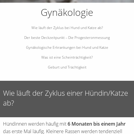
Gynäkologie
Wie läuft der Zyklus bei Hund und Katze ab?
Der beste Deckzeitpunkt – Die Progesteronmessung
Gynäkologische Erkrankungen bei Hund und Katze
Was ist eine Scheinträchtigkeit?
Geburt und Trächtigkeit
Wie läuft der Zyklus einer Hündin/Katze
ab?
Hündinnen werden häufig mit
6 Monaten bis einem Jahr
das erste Mal läufig. Kleinere Rassen werden tendenziell